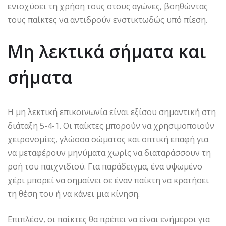
ενισχύσει τη χρήση τους στους αγώνες, βοηθώντας
τους παίκτες να αντιδρούν ενστικτωδώς υπό πίεση.
Μη λεκτικά σήματα και
σήματα
Η μη λεκτική επικοινωνία είναι εξίσου σημαντική στη
διάταξη 5-4-1. Οι παίκτες μπορούν να χρησιμοποιούν
χειρονομίες, γλώσσα σώματος και οπτική επαφή για
να μεταφέρουν μηνύματα χωρίς να διαταράσσουν τη
ροή του παιχνιδιού. Για παράδειγμα, ένα υψωμένο
χέρι μπορεί να σημαίνει σε έναν παίκτη να κρατήσει
τη θέση του ή να κάνει μια κίνηση.
Επιπλέον, οι παίκτες θα πρέπει να είναι ενήμεροι για