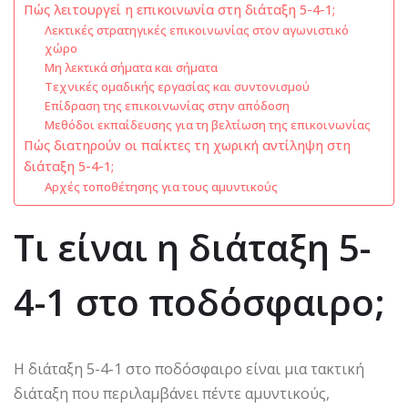
Πώς λειτουργεί η επικοινωνία στη διάταξη 5-4-1;
Λεκτικές στρατηγικές επικοινωνίας στον αγωνιστικό
χώρο
Μη λεκτικά σήματα και σήματα
Τεχνικές ομαδικής εργασίας και συντονισμού
Επίδραση της επικοινωνίας στην απόδοση
Μεθόδοι εκπαίδευσης για τη βελτίωση της επικοινωνίας
Πώς διατηρούν οι παίκτες τη χωρική αντίληψη στη
διάταξη 5-4-1;
Αρχές τοποθέτησης για τους αμυντικούς
Τι είναι η διάταξη 5-
4-1 στο ποδόσφαιρο;
Η διάταξη 5-4-1 στο ποδόσφαιρο είναι μια τακτική
διάταξη που περιλαμβάνει πέντε αμυντικούς,