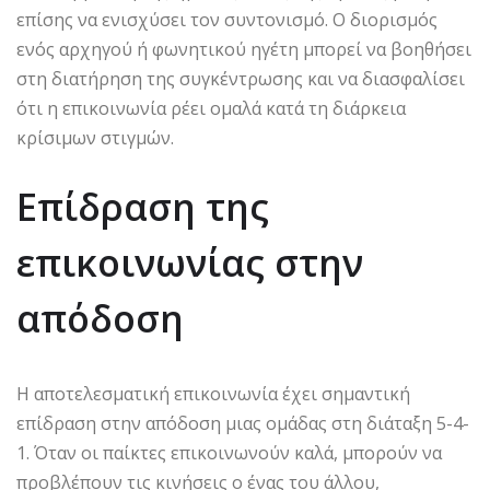
επίσης να ενισχύσει τον συντονισμό. Ο διορισμός
ενός αρχηγού ή φωνητικού ηγέτη μπορεί να βοηθήσει
στη διατήρηση της συγκέντρωσης και να διασφαλίσει
ότι η επικοινωνία ρέει ομαλά κατά τη διάρκεια
κρίσιμων στιγμών.
Επίδραση της
επικοινωνίας στην
απόδοση
Η αποτελεσματική επικοινωνία έχει σημαντική
επίδραση στην απόδοση μιας ομάδας στη διάταξη 5-4-
1. Όταν οι παίκτες επικοινωνούν καλά, μπορούν να
προβλέπουν τις κινήσεις ο ένας του άλλου,