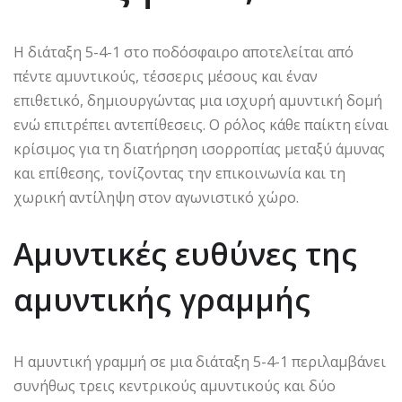
Η διάταξη 5-4-1 στο ποδόσφαιρο αποτελείται από
πέντε αμυντικούς, τέσσερις μέσους και έναν
επιθετικό, δημιουργώντας μια ισχυρή αμυντική δομή
ενώ επιτρέπει αντεπίθεσεις. Ο ρόλος κάθε παίκτη είναι
κρίσιμος για τη διατήρηση ισορροπίας μεταξύ άμυνας
και επίθεσης, τονίζοντας την επικοινωνία και τη
χωρική αντίληψη στον αγωνιστικό χώρο.
Αμυντικές ευθύνες της
αμυντικής γραμμής
Η αμυντική γραμμή σε μια διάταξη 5-4-1 περιλαμβάνει
συνήθως τρεις κεντρικούς αμυντικούς και δύο