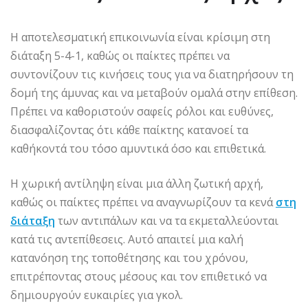
Η αποτελεσματική επικοινωνία είναι κρίσιμη στη
διάταξη 5-4-1, καθώς οι παίκτες πρέπει να
συντονίζουν τις κινήσεις τους για να διατηρήσουν τη
δομή της άμυνας και να μεταβούν ομαλά στην επίθεση.
Πρέπει να καθοριστούν σαφείς ρόλοι και ευθύνες,
διασφαλίζοντας ότι κάθε παίκτης κατανοεί τα
καθήκοντά του τόσο αμυντικά όσο και επιθετικά.
Η χωρική αντίληψη είναι μια άλλη ζωτική αρχή,
καθώς οι παίκτες πρέπει να αναγνωρίζουν τα κενά
στη
διάταξη
των αντιπάλων και να τα εκμεταλλεύονται
κατά τις αντεπίθεσεις. Αυτό απαιτεί μια καλή
κατανόηση της τοποθέτησης και του χρόνου,
επιτρέποντας στους μέσους και τον επιθετικό να
δημιουργούν ευκαιρίες για γκολ.