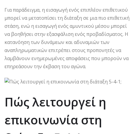
Για παράδειγμα, η εισαγωγή ενός επιπλέον επιθετικού
μπορεί να μετατοπίσει τη διάταξη σε μια πιο επιθετική
στάση, ενώ η εισαγωγή ενός αμυντικού μέσου μπορεί
να βοηθήσει στην εξασφάλιση ενός προβαδίσματος. Η
κατανόηση των δυνάμεων και αδυναμιών των
αναπληρωματικών επιτρέπει στους προπονητές να
λαμβάνουν ενημερωμένες αποφάσεις που μπορούν να
επηρεάσουν την έκβαση του αγώνα.
Πώς λειτουργεί η
επικοινωνία στη