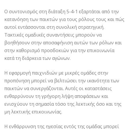
Ο συντονισμός στη διάταξη 5-4-1 εξαρτάται από την
κατανόηση των παικτών για τους ρόλους τους και πώς
αυτοί εντάσσονται στη συνολική στρατηγική.
Τακτικές ομαδικές συναντήσεις μπορούν να
βοηθήσουν στην αποσαφήνιση αυτών των ρόλων και
στην καθορισμό προσδοκιών για την επικοινωνία
κατά τη διάρκεια των αγώνων.
Η εφαρμογή παιχνιδιών με μικρές ομάδες στην
προπόνηση μπορεί να βελτιώσει την ικανότητα των
παικτών να συνεργάζονται. Αυτές οι καταστάσεις
ενθαρρύνουν τη γρήγορη λήψη αποφάσεων και
ενισχύουν τη σημασία τόσο της λεκτικής όσο και της
μη λεκτικής επικοινωνίας.
Η ενθάρρυνση της ηγεσίας εντός της ομάδας μπορεί