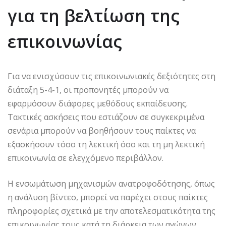
για τη βελτίωση της
επικοινωνίας
Για να ενισχύσουν τις επικοινωνιακές δεξιότητες στη
διάταξη 5-4-1, οι προπονητές μπορούν να
εφαρμόσουν διάφορες μεθόδους εκπαίδευσης.
Τακτικές ασκήσεις που εστιάζουν σε συγκεκριμένα
σενάρια μπορούν να βοηθήσουν τους παίκτες να
εξασκήσουν τόσο τη λεκτική όσο και τη μη λεκτική
επικοινωνία σε ελεγχόμενο περιβάλλον.
Η ενσωμάτωση μηχανισμών ανατροφοδότησης, όπως
η ανάλυση βίντεο, μπορεί να παρέχει στους παίκτες
πληροφορίες σχετικά με την αποτελεσματικότητα της
επικοινωνίας τους κατά τη διάρκεια των αγώνων.