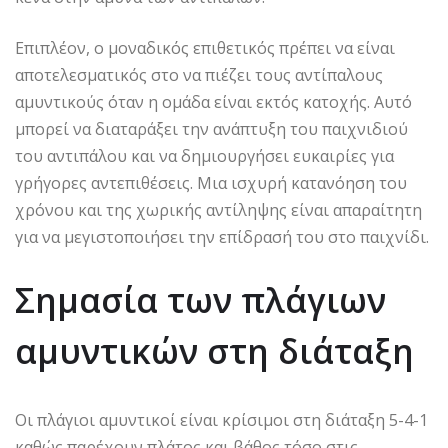
Επιπλέον, ο μοναδικός επιθετικός πρέπει να είναι
αποτελεσματικός στο να πιέζει τους αντίπαλους
αμυντικούς όταν η ομάδα είναι εκτός κατοχής. Αυτό
μπορεί να διαταράξει την ανάπτυξη του παιχνιδιού
του αντιπάλου και να δημιουργήσει ευκαιρίες για
γρήγορες αντεπιθέσεις. Μια ισχυρή κατανόηση του
χρόνου και της χωρικής αντίληψης είναι απαραίτητη
για να μεγιστοποιήσει την επίδρασή του στο παιχνίδι.
Σημασία των πλάγιων
αμυντικών στη διάταξη
Οι πλάγιοι αμυντικοί είναι κρίσιμοι στη διάταξη 5-4-1
καθώς παρέχουν πλάτος και βάθος τόσο στις