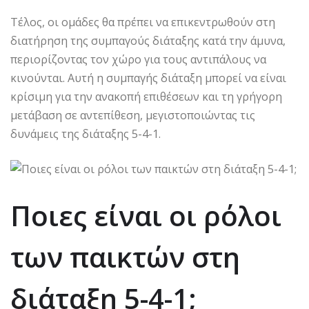
Τέλος, οι ομάδες θα πρέπει να επικεντρωθούν στη
διατήρηση της συμπαγούς διάταξης κατά την άμυνα,
περιορίζοντας τον χώρο για τους αντιπάλους να
κινούνται. Αυτή η συμπαγής διάταξη μπορεί να είναι
κρίσιμη για την ανακοπή επιθέσεων και τη γρήγορη
μετάβαση σε αντεπίθεση, μεγιστοποιώντας τις
δυνάμεις της διάταξης 5-4-1.
Ποιες είναι οι ρόλοι
των παικτών στη
διάταξη 5-4-1;