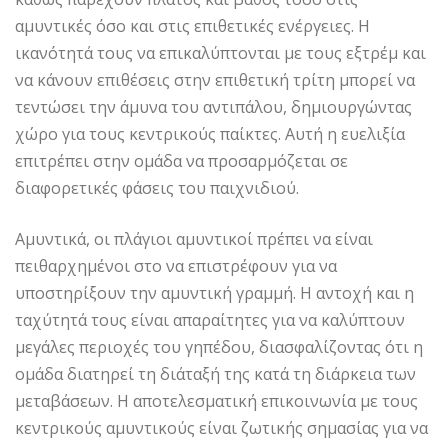
αμυντικές όσο και στις επιθετικές ενέργειες. Η
ικανότητά τους να επικαλύπτονται με τους εξτρέμ και
να κάνουν επιθέσεις στην επιθετική τρίτη μπορεί να
τεντώσει την άμυνα του αντιπάλου, δημιουργώντας
χώρο για τους κεντρικούς παίκτες. Αυτή η ευελιξία
επιτρέπει στην ομάδα να προσαρμόζεται σε
διαφορετικές φάσεις του παιχνιδιού.
Αμυντικά, οι πλάγιοι αμυντικοί πρέπει να είναι
πειθαρχημένοι στο να επιστρέφουν για να
υποστηρίξουν την αμυντική γραμμή. Η αντοχή και η
ταχύτητά τους είναι απαραίτητες για να καλύπτουν
μεγάλες περιοχές του γηπέδου, διασφαλίζοντας ότι η
ομάδα διατηρεί τη διάταξή της κατά τη διάρκεια των
μεταβάσεων. Η αποτελεσματική επικοινωνία με τους
κεντρικούς αμυντικούς είναι ζωτικής σημασίας για να